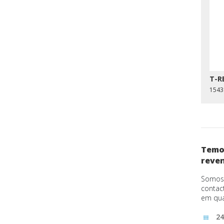
T-R
1543
Temos
reve
Somos 
contac
em qua
24