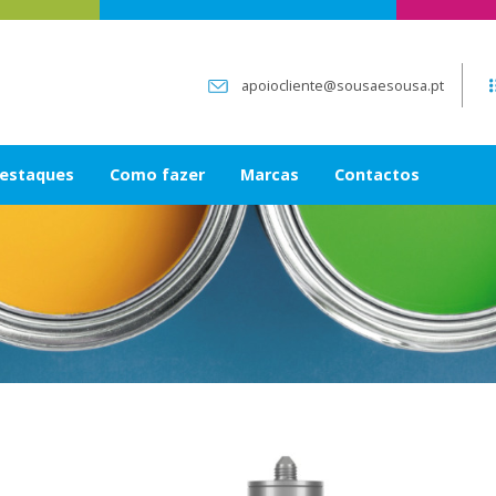
apoiocliente@sousaesousa.pt
estaques
Como fazer
Marcas
Contactos