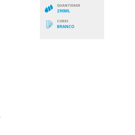
QUANTIDADE
290ML
CORES
BRANCO
.