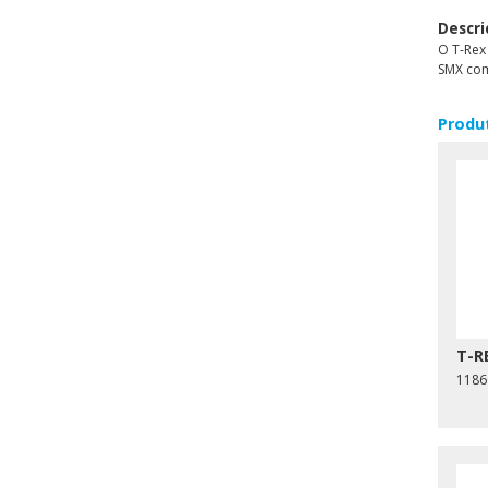
Descri
O T-Rex
SMX com
Produ
T-R
1186