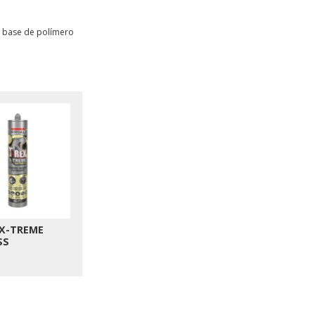
à base de polímero
 X-TREME
SS