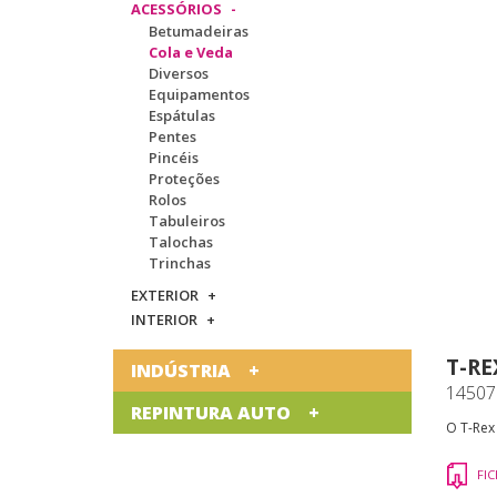
ACESSÓRIOS
Betumadeiras
Cola e Veda
Diversos
Equipamentos
Espátulas
Pentes
Pincéis
Proteções
Rolos
Tabuleiros
Talochas
Trinchas
EXTERIOR
INTERIOR
T-R
INDÚSTRIA
14507
REPINTURA AUTO
O T-Rex
FI