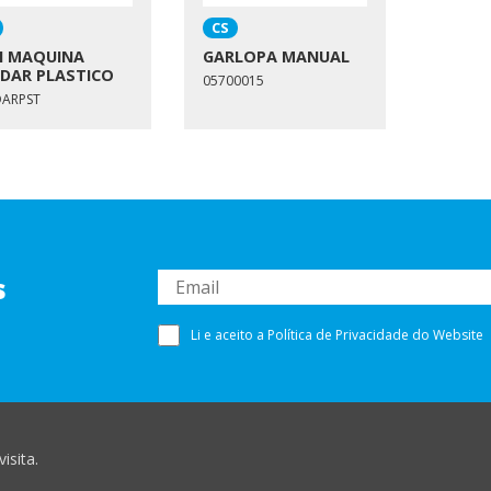
CS
I MAQUINA
GARLOPA MANUAL
DAR PLASTICO
05700015
DARPST
s
Li e aceito a
Política de Privacidade
do Website
liente@sousaesousa.pt
|
244 723 495
(chamada para rede fixa nacional)
isita.