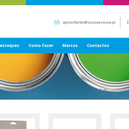
apoiocliente@sousaesousa.pt
estaques
Como fazer
Marcas
Contactos