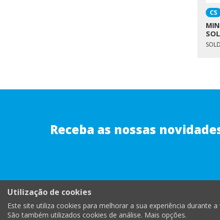
CS
MIN
SOL
SOL
Receba as nossas novidade
Utilização de cookies
|
apoioc
Este site utiliza cookies para melhorar a sua experiência durante a v
São também utilizados cookies de análise.
Mais opções
.
Livro de Reclamações