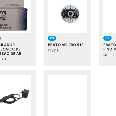
CS
CS
ULADOR
PRATO VELCRO 51F
PRATO
LOGICO DE
FINO 
PRV51F
SSÃO DE AR
981321
EGUL