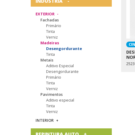
INDÚSTRIA
EXTERIOR
Fachadas
Primário
Tinta
Verniz
Madeiras
CI
Desengordurante
DES
Tinta
NO
Metais
2523
Aditivo Especial
Desengordurante
Primário
Tinta
Verniz
Pavimentos
Aditivo especial
Tinta
Verniz
INTERIOR
REPINTURA AUTO