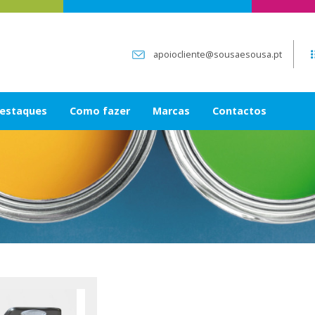
apoiocliente@sousaesousa.pt
estaques
Como fazer
Marcas
Contactos