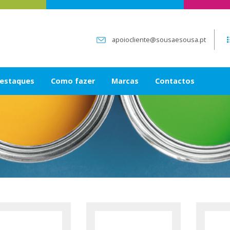
apoiocliente@sousaesousa.pt
estaques
Como fazer
Marcas
Contactos