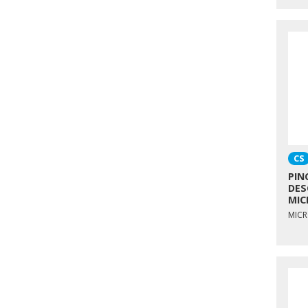
CS
PIN
DES
MIC
MICR