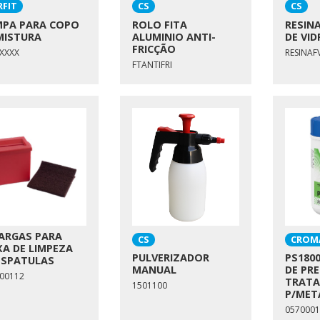
RFIT
CS
CS
PA PARA COPO
ROLO FITA
RESINA
MISTURA
ALUMINIO ANTI-
DE VID
FRICÇÃO
XXXX
RESINAF
FTANTIFRI
ARGAS PARA
CS
CROM
XA DE LIMPEZA
PULVERIZADOR
PS180
ESPATULAS
MANUAL
DE PRE
00112
TRAT
1501100
P/MET
0570001