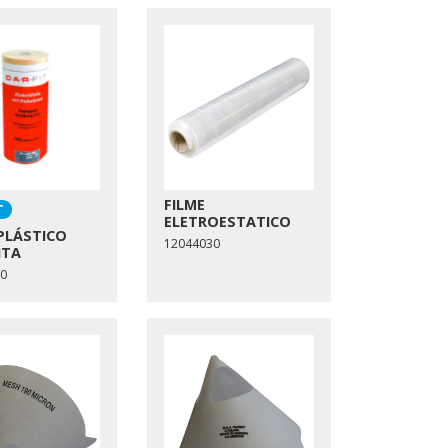
FILME
T
ELETROESTATICO
 PLÁSTICO
12044030
ITA
0