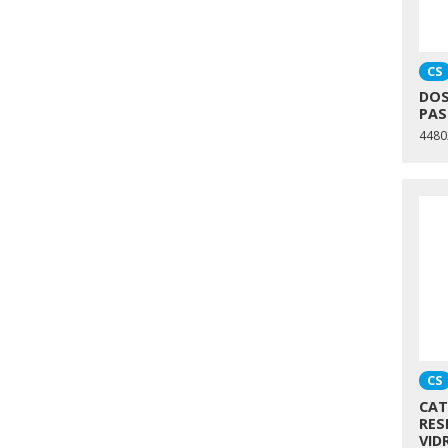
CS
DOS
PAS
4480
CS
CAT
RES
VID