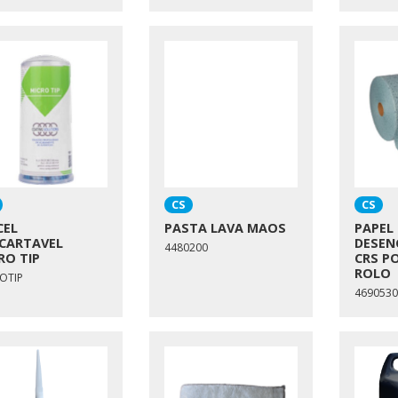
CS
CS
CEL
PASTA LAVA MAOS
PAPEL
CARTAVEL
DESEN
4480200
RO TIP
CRS P
ROLO
OTIP
4690530