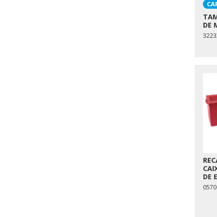
CA
TAM
DE 
3223
REC
CAI
DE 
0570