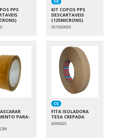
CS
OPOS PPS
KIT COPOS PPS
RTAVEIS
DESCARTAVEIS
ICRONS)
(125MICRONS)
0
057000003
CS
MASCARAR
FITA ISOLADORA
MENTO PARA-
TESA CREPADA
S
6090025
SCBR