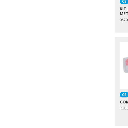
CS
KIT
MET
0570
CS
GOM
RUBB