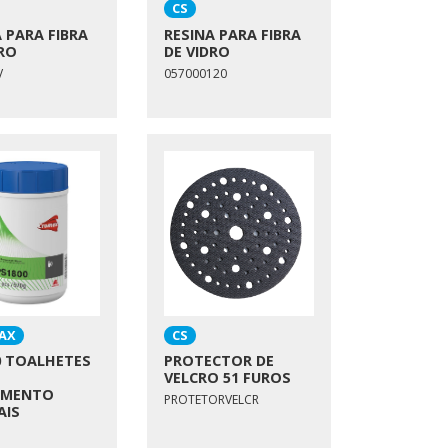
CS
 PARA FIBRA
RESINA PARA FIBRA
RO
DE VIDRO
V
057000120
AX
CS
0 TOALHETES
PROTECTOR DE
VELCRO 51 FUROS
AMENTO
PROTETORVELCR
AIS