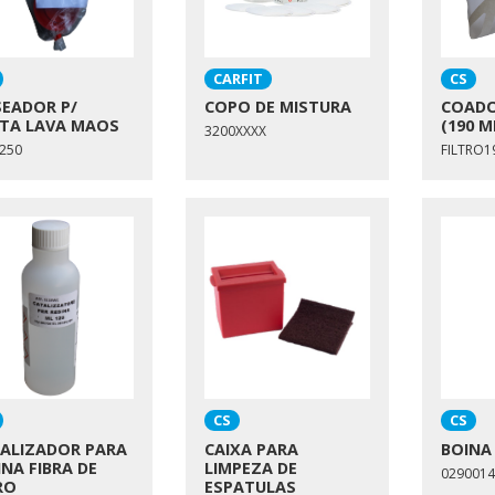
CARFIT
CS
EADOR P/
COPO DE MISTURA
COADO
TA LAVA MAOS
(190 M
3200XXXX
250
FILTRO1
CS
CS
ALIZADOR PARA
CAIXA PARA
BOINA
INA FIBRA DE
LIMPEZA DE
0290014
RO
ESPATULAS