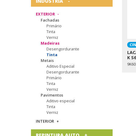
INDÚSTRIA
EXTERIOR
Fachadas
Primário
Tinta
Verniz
Madeiras
CI
Desengordurante
LAC
Tinta
K S
Metais
9K60
Aditivo Especial
Desengordurante
Primário
Tinta
Verniz
Pavimentos
Aditivo especial
Tinta
Verniz
INTERIOR
REPINTURA AUTO