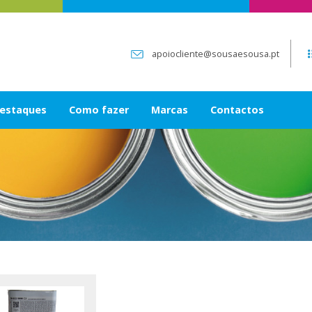
apoiocliente@sousaesousa.pt
estaques
Como fazer
Marcas
Contactos