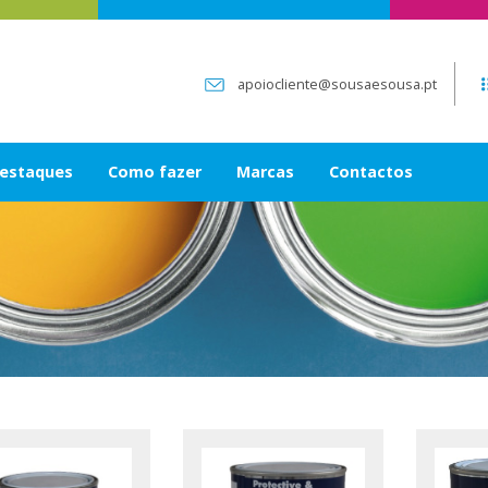
apoiocliente@sousaesousa.pt
estaques
Como fazer
Marcas
Contactos