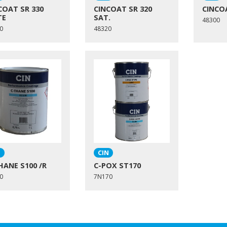
COAT SR 330
CINCOAT SR 320
CINCOA
TE
SAT.
48300
0
48320
N
CIN
HANE S100 /R
C-POX ST170
0
7N170