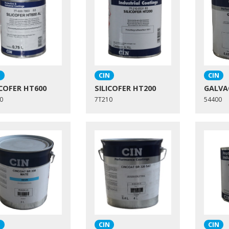
N
CIN
CIN
ICOFER HT600
SILICOFER HT200
GALVA
0
7T210
54400
N
CIN
CIN