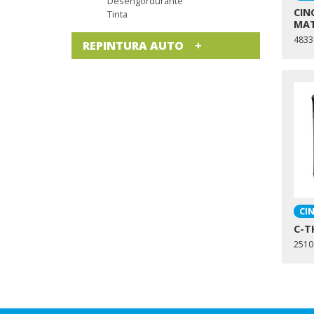
Desengordurante
CIN
Tinta
MA
4833
REPINTURA AUTO
CI
C-T
2510