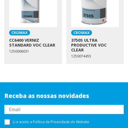
CROMAX
CROMAX
CC6400 VERNIZ
3750S ULTRA
STANDARD VOC CLEAR
PRODUCTIVE VOC
CLEAR
1250068031
1250074455
Receba as nossas novidades
Li e aceito a
Política de Privacidade
do Website