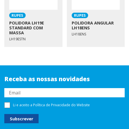
RUPES
RUPES
POLIDORA LH19E
POLIDORA ANGULAR
STANDARD COM
LH18ENS
MASSA
LH18ENS
LH19ESTN
Receba as nossas novidades
Li e aceito a
Política de Privacidade
do Website