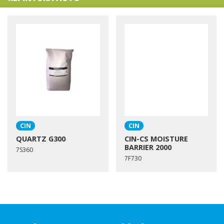
CIN
CIN
QUARTZ G300
CIN-CS MOISTURE
BARRIER 2000
7S360
7F730