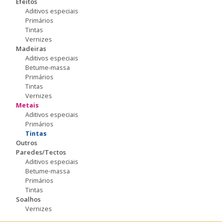
Efeitos
Aditivos especiais
Primários
Tintas
Vernizes
Madeiras
Aditivos especiais
Betume-massa
Primários
Tintas
Vernizes
Metais
Aditivos especiais
Primários
Tintas
Outros
Paredes/Tectos
Aditivos especiais
Betume-massa
Primários
Tintas
Soalhos
Vernizes