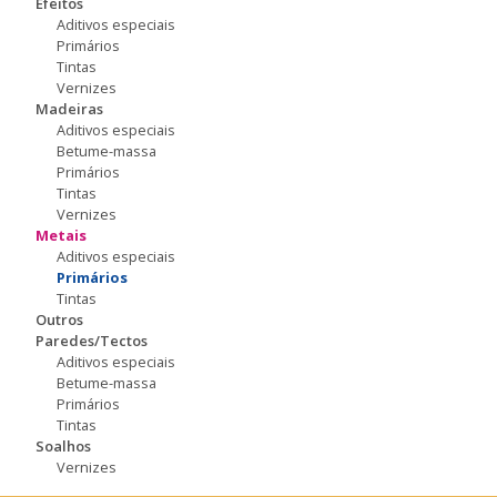
Efeitos
Aditivos especiais
Primários
Tintas
Vernizes
Madeiras
Aditivos especiais
Betume-massa
Primários
Tintas
Vernizes
Metais
Aditivos especiais
Primários
Tintas
Outros
Paredes/Tectos
Aditivos especiais
Betume-massa
Primários
Tintas
Soalhos
Vernizes