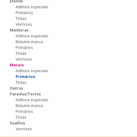
Efeitos
Aditivos especiais
Primários
Tintas
Vernizes
Madeiras
Aditivos especiais
Betume-massa
Primários
Tintas
Vernizes
Metais
Aditivos especiais
Primários
Tintas
Outros
Paredes/Tectos
Aditivos especiais
Betume-massa
Primários
Tintas
Soalhos
Vernizes