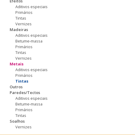
Efeitos
Aditivos especiais
Primários
Tintas
Vernizes
Madeiras
Aditivos especiais
Betume-massa
Primários
Tintas
Vernizes
Metais
Aditivos especiais
Primários
Tintas
Outros
Paredes/Tectos
Aditivos especiais
Betume-massa
Primários
Tintas
Soalhos
Vernizes