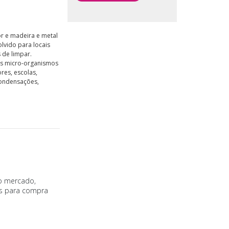
or e madeira e metal
olvido para locais
 de limpar.
os micro-organismos
res, escolas,
condensações,
o mercado,
is para compra