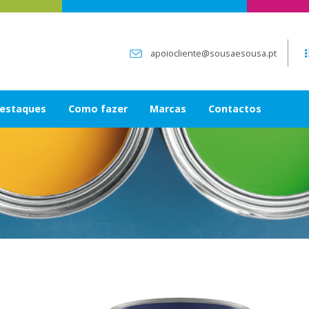
apoiocliente@sousaesousa.pt
estaques
Como fazer
Marcas
Contactos