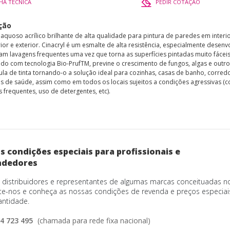
CHA TÉCNICA
PEDIR COTAÇÃO
ção
 aquoso acrílico brilhante de alta qualidade para pintura de paredes em interi
ior e exterior. Cinacryl é um esmalte de alta resistência, especialmente desenv
jam lavagens frequentes uma vez que torna as superfícies pintadas muito fáceis
do com tecnologia Bio-PrufTM, previne o crescimento de fungos, algas e outr
ula de tinta tornando-o a solução ideal para cozinhas, casas de banho, corredo
s de saúde, assim como em todos os locais sujeitos a condições agressivas (
 frequentes, uso de detergentes, etc).
 condições especiais para profissionais e
ndedores
distribuidores e representantes de algumas marcas conceituadas n
te-nos e conheça as nossas condições de revenda e preços especia
ntidade.
4 723 495
(chamada para rede fixa nacional)