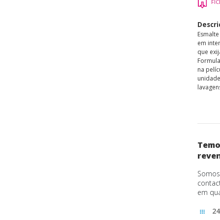
FI
Descri
Esmalte
em inter
que exi
Formula
na pelíc
unidade
lavagens
Temos
reve
Somos 
contac
em qua
24