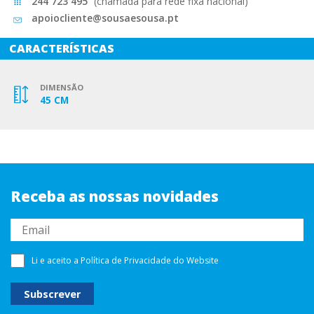
244 723 495
(chamada para rede fixa nacional)
apoiocliente@sousaesousa.pt
CARACTERÍSTICAS
DIMENSÃO
45 CM
Receba as nossas novidades
Li e aceito a
Política de Privacidade
do Website