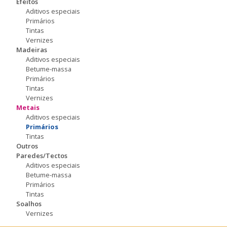
Efeitos
Aditivos especiais
Primários
Tintas
Vernizes
Madeiras
Aditivos especiais
Betume-massa
Primários
Tintas
Vernizes
Metais
Aditivos especiais
Primários
Tintas
Outros
Paredes/Tectos
Aditivos especiais
Betume-massa
Primários
Tintas
Soalhos
Vernizes