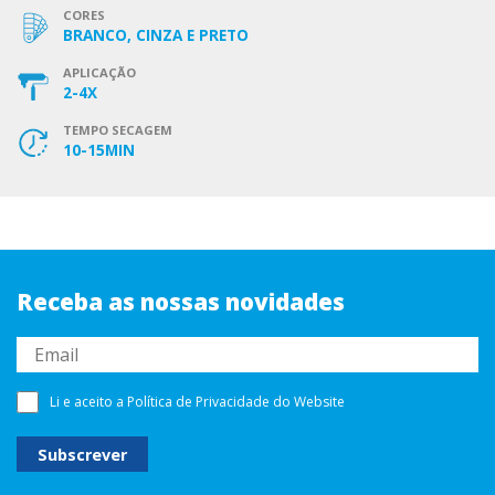
CORES
BRANCO, CINZA E PRETO
APLICAÇÃO
2-4X
TEMPO SECAGEM
10-15MIN
Receba as nossas novidades
Li e aceito a
Política de Privacidade
do Website