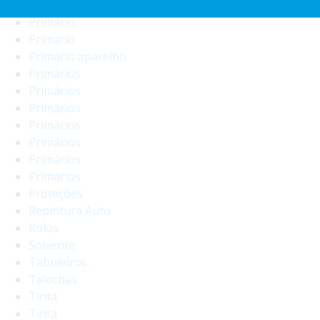
Primário
Primário
Primario
Primário aparelho
Primários
Primários
Primários
Primários
Primários
Primários
Primários
Proteções
Repintura Auto
Rolos
Solvente
Tabuleiros
Talochas
Tinta
Tinta