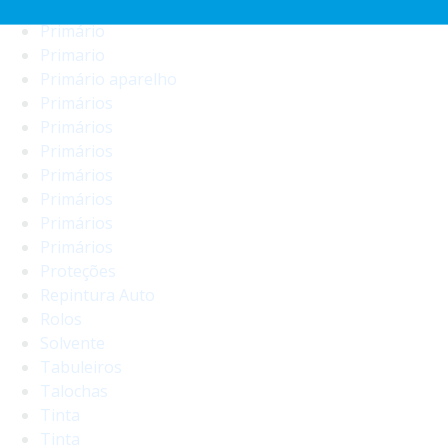
Primário
Primário
Primario
Primário aparelho
Primários
Primários
Primários
Primários
Primários
Primários
Primários
Proteções
Repintura Auto
Rolos
Solvente
Tabuleiros
Talochas
Tinta
Tinta