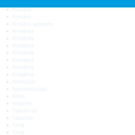
Primário
Primário
Primario
Primário aparelho
Primários
Primários
Primários
Primários
Primários
Primários
Primários
Proteções
Repintura Auto
Rolos
Solvente
Tabuleiros
Talochas
Tinta
Tinta