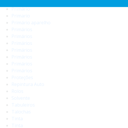
Primário
Primário
Primario
Primário aparelho
Primários
Primários
Primários
Primários
Primários
Primários
Primários
Proteções
Repintura Auto
Rolos
Solvente
Tabuleiros
Talochas
Tinta
Tinta