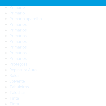
Primário
Primário
Primario
Primário aparelho
Primários
Primários
Primários
Primários
Primários
Primários
Primários
Proteções
Repintura Auto
Rolos
Solvente
Tabuleiros
Talochas
Tinta
Tinta