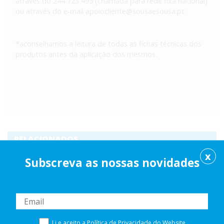
através do 244 723 495 (chamada para rede fixa nacional)
ou através do e-mail
apoiocliente@sousaesousa.pt
*aconselhamos a leitura de todas as fichas técnicas dos
produtos antes da aplicação dos mesmos.
RELACIONADOS
X
Subscreva as nossas novidades
Li e aceito a
Política de Privacidade
do Website