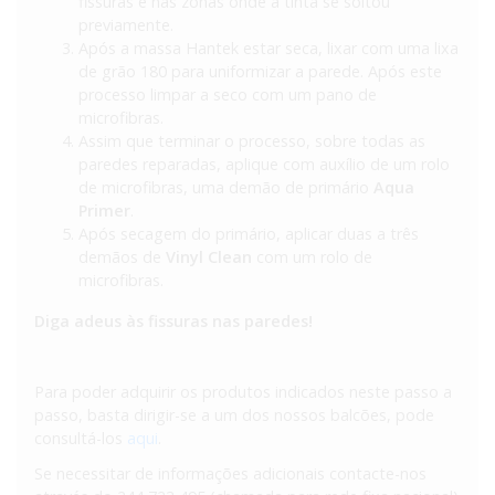
fissuras e nas zonas onde a tinta se soltou
previamente.
Após a massa Hantek estar seca, lixar com uma lixa
de grão 180 para uniformizar a parede. Após este
processo limpar a seco com um pano de
microfibras.
Assim que terminar o processo, sobre todas as
paredes reparadas, aplique com auxílio de um rolo
de microfibras, uma demão de primário
Aqua
Primer
.
Após secagem do primário, aplicar duas a três
demãos de
Vinyl Clean
com um rolo de
microfibras.
Diga adeus às fissuras nas paredes!
Para poder adquirir os produtos indicados neste passo a
passo, basta dirigir-se a um dos nossos balcões, pode
consultá-los
aqui
.
Se necessitar de informações adicionais contacte-nos