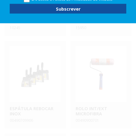
VINYLCLEAN
HANTEK
10245
15950
ESPÁTULA REBOCAR
ROLO INT/EXT
INOX
MICROFIBRA
00490709906
00490900701