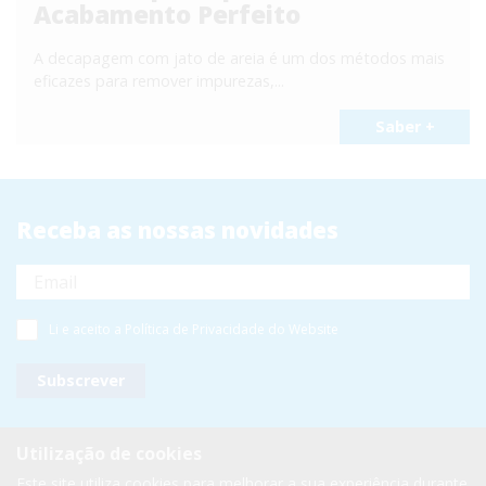
Acabamento Perfeito
A decapagem com jato de areia é um dos métodos mais
eficazes para remover impurezas,...
Saber +
Receba as nossas novidades
Li e aceito a
Política de Privacidade
do Website
Utilização de cookies
Este site utiliza cookies para melhorar a sua experiência durante