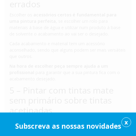
errados
Escolher os
acessórios certos é fundamental para
uma pintura perfeita
, se escolher um rolo para
materiais à base de água e utilizar num produto à base
de solvente o acabamento ao vai ser o desejado.
Cada acabamento e material tem um acessório
aconselhado, sendo que alguns podem ser mais versáteis
que outros.
Na hora de escolher peça sempre ajuda a um
profissional
para garantir que a sua pintura fica com o
acabamento desejado.
5 – Pintar com tintas mate
sem primário sobre tintas
acetinadas
A tendência nos últimos anos é o acabamento mate em
X
Subscreva as nossas novidades
quase todas as superfícies, mas é preciso ter cuidado
para não cometer o 5º erro que poderá comprometer