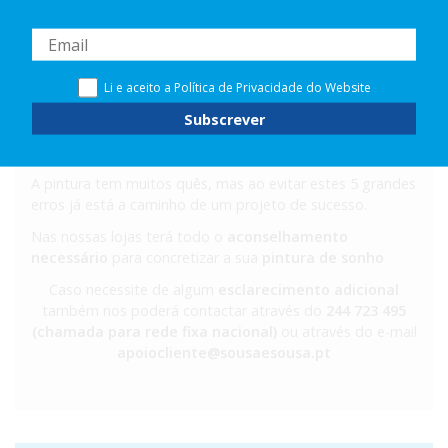
toda a pintura.
Quando repintar uma superfície é necessário perceber
qual é o acabamento que a mesma tem, pois se quiser
dar uma tinta mate em cima de uma tinta acetinada é
Li e aceito a
Política de Privacidade
do Website
obrigatório a utilização de primário
devido à diferença
de brilho no acabamento, caso não o faça poderá
comprometer todo o projeto
.
A pintura tem muitos quês, mas ao evitar estes 5 grandes
erros já está a caminho de um projeto de sucesso.
Nas nossas lojas terá todo o
aconselhamento
necessário
para concretizar a sua
pintura de sonho
Caso necessite de algum
esclarecimento adicional
também nos poderá contactar através do
244 723 495
(chamada para rede fixa nacional)
ou através do e-mail
apoiocliente@sousaesousa.pt