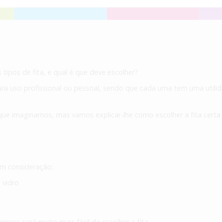
tipos de fita, e qual é que deve escolher?
para uso profissional ou pessoal, sendo que cada uma tem uma utilid
que imaginamos, mas vamos explicar-lhe como escolher a fita certa
 em consideração:
 vidro
ores será muito mais fácil de escolher a fita.