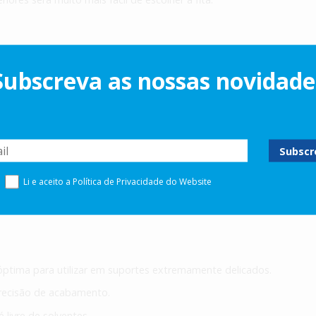
 em todos os seus trabalhos de pintura, mas só uma vai satisfazer o
Subscreva as nossas novidade
a sua fita ideal.
 trabalhos que exigem detalhe e alta retenção de tinta.
das, como paredes já pintadas, vidro e alumínio.
Li e aceito a
Política de Privacidade
do Website
desiva média/alta. Quando removida esta fita não deixa resíduos e
, óptima para utilizar em suportes extremamente delicados.
precisão de acabamento.
é livre de solventes.