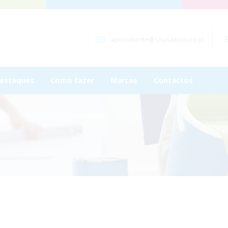
apoiocliente@sousaesousa.pt
estaques
Como fazer
Marcas
Contactos