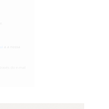
e.
ui
a a nossa
través do e-mail