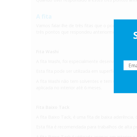
A fita
Vamos falar-lhe de três fitas que o podem ajudar
três pontos que respondeu anteriormente e aí terá 
Fita Washi
A fita Washi, foi especialmente desenvolvida para
Esta fita pode ser utilizada em superfícies delica
A fita Washi não tem solventes e tem uma força a
aplicada no interior até 6 meses.
Fita Baixo Tack
A fita Baixo Tack, é uma fita de baixa aderência
Esta fita é recomendada para trabalhos de alta 
A fita Baixo Tack é utilizada apenas em interior e 