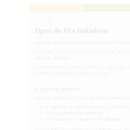
Maio 2021
Tipos de fita isoladora
A grande questão é, porque é que existem tantos 
É verdade, existem inúmeros tipos de fita, seja 
aplicação diferente.
A escolha da fita é mais complexa do que aquilo 
momento de pintura, basta ler o artigo
O que vai pintar?
Antes de escolher a fita que vai aplicar, deve ter
o suporte
, se é paredes, móveis, alumínios,
se é em
interior ou exterior
se é para fazer trabalhos com
detalhe
Quando tiver respondido a estes três pontos anteri