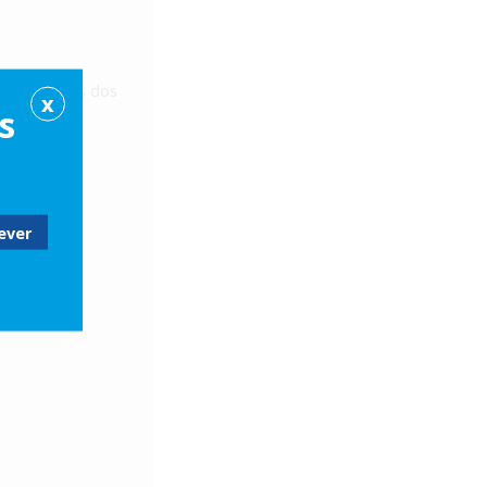
s requisitos dos
X
s
 pode estar