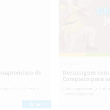
Março 2025
ompromisso de
Decapagem com J
Completo para u
a Sousa&Sousa passa a
A decapagem com jato de ar
remover impurezas,...
Saber +