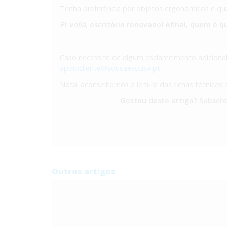
Tenha preferência por objetos ergonómicos e que 
Et voilá,
escritório renovado! Afinal, quem é 
Caso necessite de algum esclarecimento adicional
apoiocliente@sousaesousa.pt
Nota: aconselhamos a leitura das fichas técnicas
Gostou deste artigo? Subscr
Outros artigos