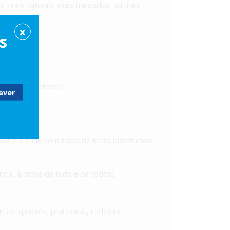
s, mais naturais, mais tranquilos, ou mais
X
gumas horas.
s
ções que pretende.
no e o chão com toldo de feltro plastificado.
cia, à prova de tudo e de todos).
tas, quadros, prateleiras, cadeira e