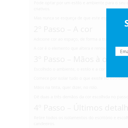
Pode optar por um estilo e ambiente para o seu esc
criativos.
Mas nunca se esqueça de que este espaço tamb
2º Passo – A cor
Adicione cor ao espaço, de forma a transmitir o e
A cor é o elemento que altera e renova os espaç
3º Passo – Mãos à obra
Escolhido o ambiente, o estilo e a cor para o seu 
Comece por isolar tudo o que existe no escritório
Mãos na tinta, quer dizer, no rolo.
Dê duas a três demãos da cor escolhida no passo 
4º Passo – Últimos detal
Retire todos os isolamentos do escritório e escol
candeeiros.