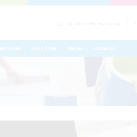
apoiocliente@sousaesousa.pt
estaques
Como fazer
Marcas
Contactos