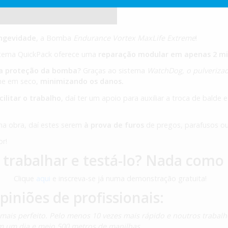
ongevidade
, a Bomba
Endurance Vortex MaxLife Extreme
!
sistema QuickPack oferece uma
reparação modular em apenas 2 m
ma proteção da bomba?
Graças ao sistema
WatchDog, o pulveriza
he em seco,
minimizando os danos.
cilitar o trabalho
, daí ter um apoio para auxiliar a troca de balde
ma obra, daí estes serem
à prova de furos
de pregos, parafusos ou
or!
a trabalhar e testá-lo? Nada com
Clique
aqui
e inscreva-se já numa demonstração gratuita!
iniões de profissionais:
 mais perfeito. Pelo menos 10 vezes mais rápido e noutros trabal
Em um dia e meio 500 metros de manilhas.