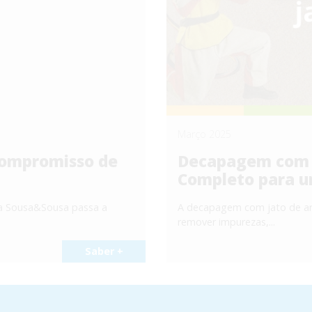
Março 2025
ompromisso de
Decapagem com J
Completo para u
a Sousa&Sousa passa a
A decapagem com jato de ar
remover impurezas,...
Saber +