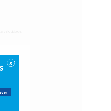
a velocidade.
X
s