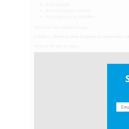
À localização
À produtividade horária
Ao progresso do trabalho
Isto tudo em qualquer lugar.
A Mark V
oferece uma limpeza 6 vezes mais r
Veja só do que é capaz: