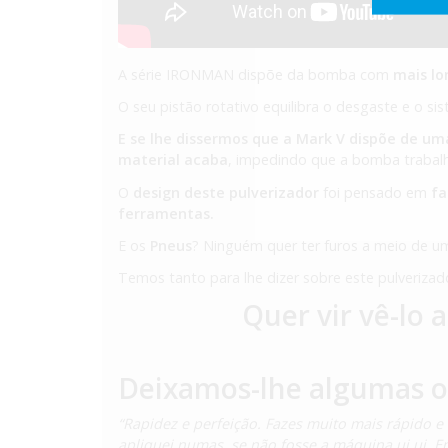
A série IRONMAN dispõe da bomba com
mais l
O seu pistão rotativo equilibra o desgaste e o 
E se lhe dissermos que a Mark V dispõe de u
material acaba
, impedindo que a bomba trabal
O
design deste pulverizador
foi pensado em
fa
ferramentas.
E os
Pneus
? Ninguém quer ter furos a meio de u
Temos tanto para lhe dizer sobre este pulverizad
Quer vir vê-lo 
Deixamos-lhe algumas op
“Rapidez e perfeição. Fazes muito mais rápido e
apliquei numas, se não fosse a máquina ui ui. 