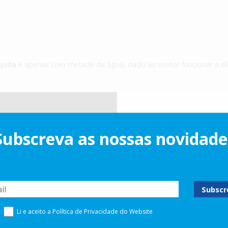
ápida
e apenas com metade da água, dado ao motor funcionar a alt
Subscreva as nossas novidade
Li e aceito a
Política de Privacidade
do Website