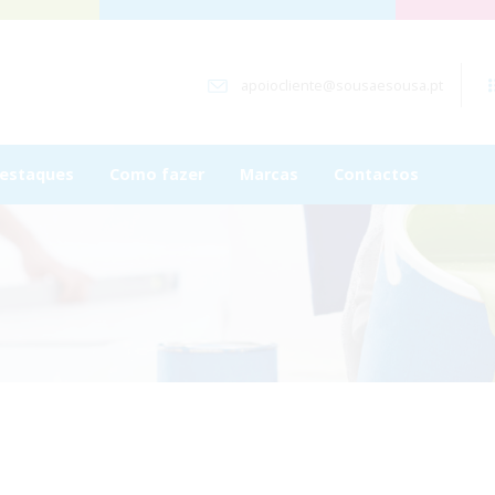
apoiocliente@sousaesousa.pt
estaques
Como fazer
Marcas
Contactos