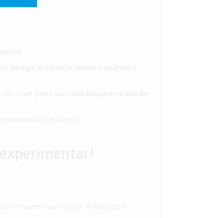
inutos
.
dor
desliga automaticamente quando o
 e não haver pinos para
não requerer o uso de
 outros resíduos afiados.
o experimentar!
hos 100 vezes mais rápido. Ainda agora