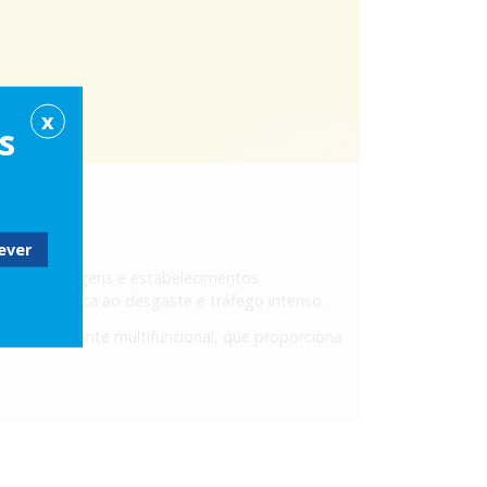
X
s
mazéns, garagens e estabelecimentos
cia mecânica ao desgaste e tráfego intenso.
 autonivelante multifuncional, que proporciona