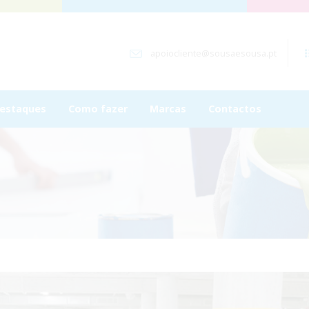
apoiocliente@sousaesousa.pt
estaques
Como fazer
Marcas
Contactos