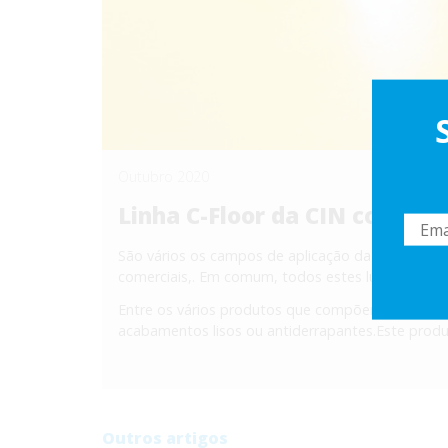
Outubro 2020
Linha C-Floor da CIN como s
São vários os campos de aplicação da linha C-Flo
comerciais,. Em comum, todos estes lugares req
Entre os vários produtos que compõem esta linha
acabamentos lisos ou antiderrapantes.Este produ
Outros artigos