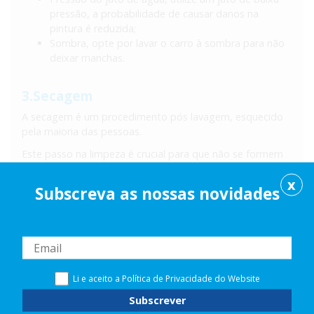
pressão, a probabilidade de causar danos na
pintura é reduzida;
Sombra, opte por lavar o carro à sombra para não
deixar manchas.
3.Secagem
A secagem é um procedimento pós lavagem, esquecido
pela maioria das pessoas.
Este passo na limpeza é crucial para que não se formem
manchas na pintura, deve fazê-lo logo após da lavagem
com um pano indicado.
X
Subscreva as nossas novidades
4.Fuja dos pássaros
Sim é mesmo isso que acabou de ler! Não deixe o seu
carro à mercê das aves, os seus dejetos têm um elevado
nível de acidez o que prejudica muito a pintura dos
Li e aceito a
Política de Privacidade
do Website
automóveis.
Gostou destas dicas? Subscreva
aqui
a nossa