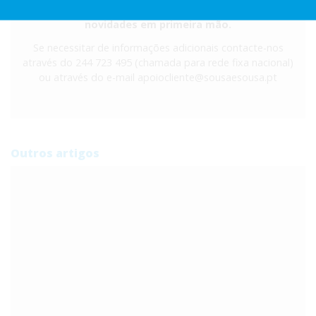
newsletter para receber dicas de produtos e
novidades em primeira mão.
Se necessitar de informações adicionais contacte-nos
através do 244 723 495 (chamada para rede fixa nacional)
ou através do e-mail
apoiocliente@sousaesousa.pt
Outros artigos