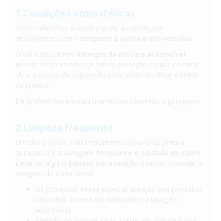
1.Condições atmosféricas
Como referimos anteriormente, as condições
atmosféricas criam
desgaste à pintura dos veículos
.
O sol é dos piores
inimigos da pintura automóvel
,
apesar de os vernizes já terem proteção contra os raios
UV o excesso de exposição solar pode danificar o brilho
da pintura.
Dê preferência a estacionamentos cobertos e garagens!
2.Limpeza frequente
Um dos pontos mais importantes para uma pintura
duradoura é a
lavagem frequente e cuidada do carro
.
Deve ter alguns
pontos em atenção
quando proceder à
lavagem do carro como:
Os produtos, tenha especial atenção aos produtos
utilizados, devem ser adequados à lavagem
automóvel;
Pressão do jato de água, utilize um jato de baixa